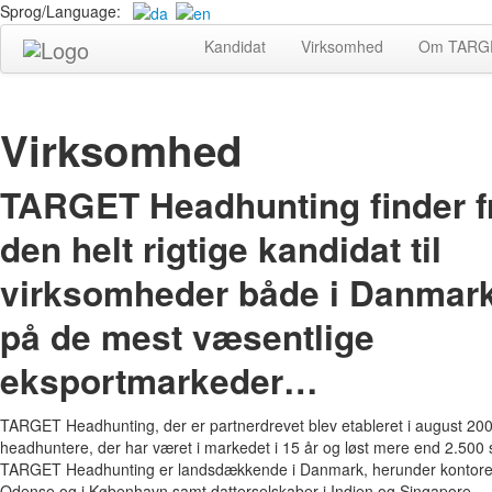
Sprog/Language:
Kandidat
Virksomhed
Om TARGE
Virksomhed
TARGET Headhunting finder fr
den helt rigtige kandidat til
virksomheder både i Danmar
på de mest væsentlige
eksportmarkeder…
TARGET Headhunting, der er partnerdrevet blev etableret i august 200
headhuntere, der har været i markedet i 15 år og løst mere end 2.500 st
TARGET Headhunting er landsdækkende i Danmark, herunder kontorer
Odense og i København samt datterselskaber i Indien og Singapore. 