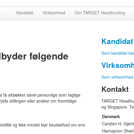
Kandidat
Virksomhed
Om TARGET Headhunting
Kandidat
byder følgende
Som kandidat kan
Virksom
Som virksomhed k
Kontakt
at få afdækket såvel personlige som faglige
lde stillingen eller ønsker om fremtidige
TARGET Headhunt
og Singapore. Te
Danmark
Carsten H. Gjør
tillid og ikke mindst klar bevidsthed om ens
Hamayoon Sharif