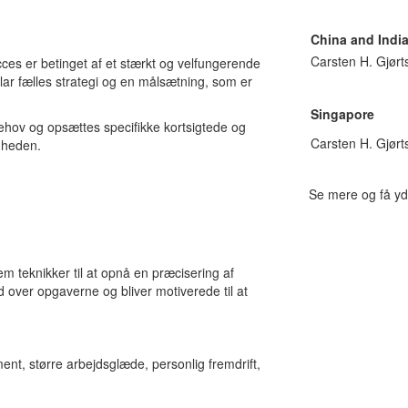
China and Indi
Carsten H. Gjør
cces er betinget af et stærkt og velfungerende
 klar fælles strategi og en målsætning, som er
Singapore
ov og opsættes specifikke kortsigtede og
Carsten H. Gjør
mheden.
Se mere og få yd
 teknikker til at opnå en præcisering af
d over opgaverne og bliver motiverede til at
nt, større arbejdsglæde, personlig fremdrift,