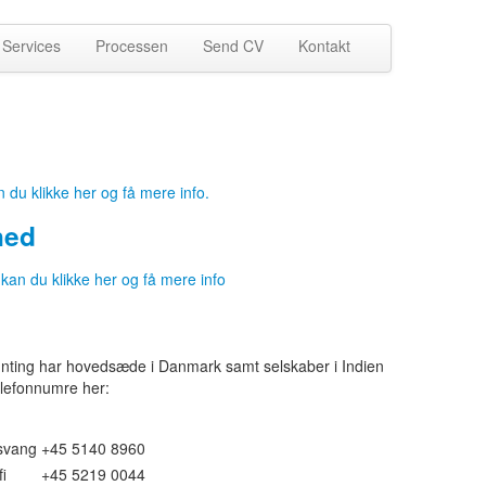
Services
Processen
Send CV
Kontakt
 du klikke her og få mere info.
hed
an du klikke her og få mere info
ing har hovedsæde i Danmark samt selskaber i Indien
lefonnumre her:
tsvang
+45 5140 8960
i
+45 5219 0044