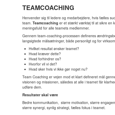
TEAMCOACHING
Henvender sig til ledere og medarbejdere, hvis fælles su
team.
Teamcoaching
er et stærkt værktøj til at sikre en
meningsfuld for alle teamets medlemmer.
Gennem team-coaching-processen defineres ændringsbeh
langsigtede målsætninger, både personligt og for virkso
Hvilket resultat ønsker teamet?
Hvad kræver dette?
Hvad forhindrer os?
Hvorfor vil vi det?
Hvad sker hvis vi ikke gør noget nu?
Team Coaching er vejen mod et klart defineret mål gennem
visionen og missionen, således at alle i teamet får klarhe
udføre dem.
Resultater skal være
Bedre kommunikation, større motivation, større engageme
større synergi, synlig strategi, fælles fokus i teamet.