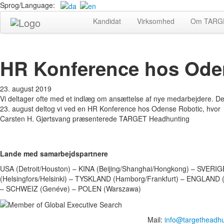
Sprog/Language:
Kandidat
Virksomhed
Om TARGE
HR Konference hos Ode
23. august 2019
Vi deltager ofte med et indlæg om ansættelse af nye medarbejdere. D
23. august deltog vi ved en HR Konference hos Odense Robotic, hvor
Carsten H. Gjørtsvang præsenterede TARGET Headhunting
Lande med samarbejdspartnere
USA (Detroit/Houston) – KINA (Beijing/Shanghai/Hongkong) – SVER
(Helsingfors/Helsinki) – TYSKLAND (Hamborg/Frankfurt) – ENGLAND
– SCHWEIZ (Genéve) – POLEN (Warszawa)
Mail:
info@targetheadh